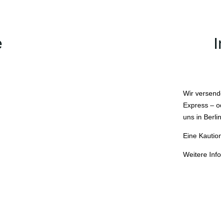
e
Wir versend
Express – o
uns in Berli
Eine Kaution
Weitere Inf