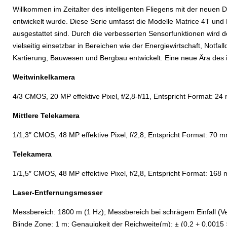
Willkommen im Zeitalter des intelligenten Fliegens mit der neuen 
entwickelt wurde. Diese Serie umfasst die Modelle Matrice 4T und
ausgestattet sind. Durch die verbesserten Sensorfunktionen wird de
vielseitig einsetzbar in Bereichen wie der Energiewirtschaft, Notf
Kartierung, Bauwesen und Bergbau entwickelt. Eine neue Ära des i
Weitwinkelkamera
4/3 CMOS, 20 MP effektive Pixel, f/2,8-f/11, Entspricht Format: 
Mittlere Telekamera
1/1,3″ CMOS, 48 MP effektive Pixel, f/2,8, Entspricht Format: 70 
Telekamera
1/1,5″ CMOS, 48 MP effektive Pixel, f/2,8, Entspricht Format: 168
Laser-Entfernungsmesser
Messbereich: 1800 m (1 Hz); Messbereich bei schrägem Einfall (Ver
Blinde Zone: 1 m; Genauigkeit der Reichweite(m): ± (0,2 + 0,0015 