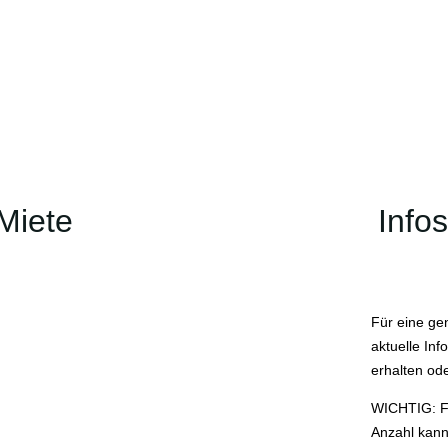
-Miete
Info
Für eine ge
aktuelle In
erhalten od
WICHTIG: Fü
Anzahl kann