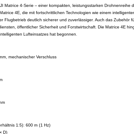
DJI Matrice 4-Serie – einer kompakten, leistungsstarken Drohnenreihe d
 Matrice 4E, die mit fortschrittlichen Technologien wie einem intelli
r Flugbetrieb deutlich sicherer und zuverlässiger. Auch das Zubehör für
alldiensten, öffentlicher Sicherheit und Forstwirtschaft. Die Matrice 
ntelligenten Lufteinsatzes hat begonnen.
24 mm, mechanischer Verschluss
mm
 mm
hältnis 1:5): 600 m (1 Hz)
× D)