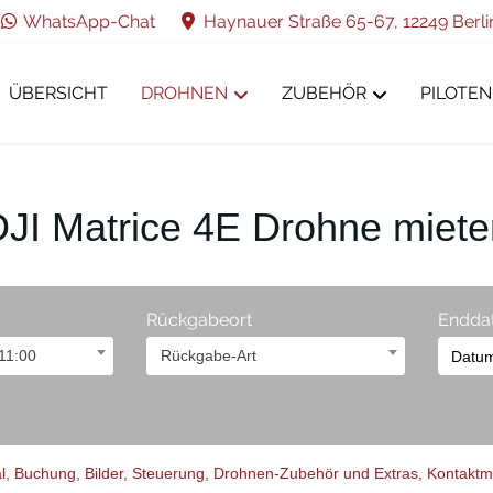
WhatsApp-Chat
Haynauer Straße 65-67, 12249 Berli
ÜBERSICHT
DROHNEN
ZUBEHÖR
PILOTEN
DJI Matrice 4E Drohne miete
Rückgabeort
Endda
11:00
Rückgabe-Art
l,
Buchung,
Bilder,
Steuerung,
Drohnen-Zubehör und Extras,
Kontaktmö