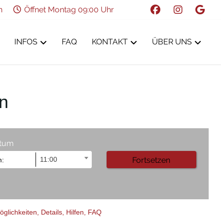
n
Öffnet Montag 09:00 Uhr
INFOS
FAQ
KONTAKT
ÜBER UNS
n
tum
11:00
glichkeiten,
Details,
Hilfen,
FAQ