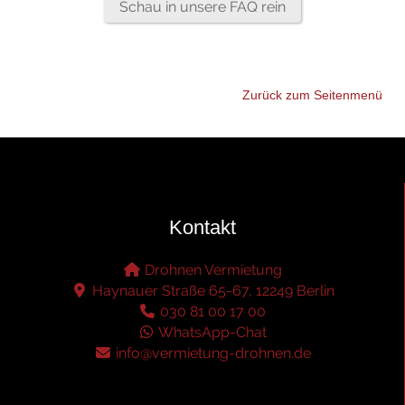
Schau in unsere FAQ rein
Zurück zum Seitenmenü
Kontakt
Drohnen Vermietung
Haynauer Straße 65-67, 12249 Berlin
030 81 00 17 00
WhatsApp-Chat
info@vermietung-drohnen.de