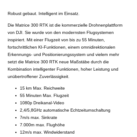
Robust gebaut. Intelligent im Einsatz.
Die Matrice 300 RTK ist die kommerzielle Drohnenplattform
von DJI. Sie wurde von den modernsten Flugsystemen
inspiriert. Mit einer Flugzeit von bis zu 55 Minuten,
fortschrittlichen KI-Funktionen, einem omnidirektionalen
Erkennungs- und Positionierungssystem und vielem mehr
setzt die Matrice 300 RTK neue Maßstäbe durch die
Kombination intelligenter Funktionen, hoher Leistung und
unübertroffener Zuverlässigkeit.
15 km Max. Reichweite
55 Minuten Max. Flugzeit
1080
p
Dreikanal-Video
2,4/5,8
GHz a
utomatische Echtzeitumschaltung
7
m/s m
ax. Sinkrate
7.000
m m
ax. Flughöhe
12
m/s m
ax. Windwiderstand