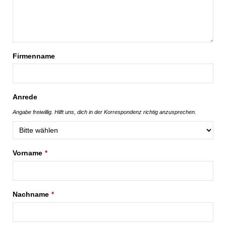
Firmenname
Email
Anrede
*
Angabe freiwillig. Hilft uns, dich in der Korrespondenz richtig anzusprechen.
Vorname
*
Nachname
*