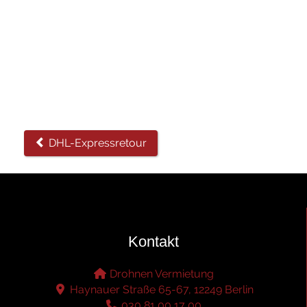
DHL-Expressretour
Kontakt
Drohnen Vermietung
Haynauer Straße 65-67, 12249 Berlin
030 81 00 17 00